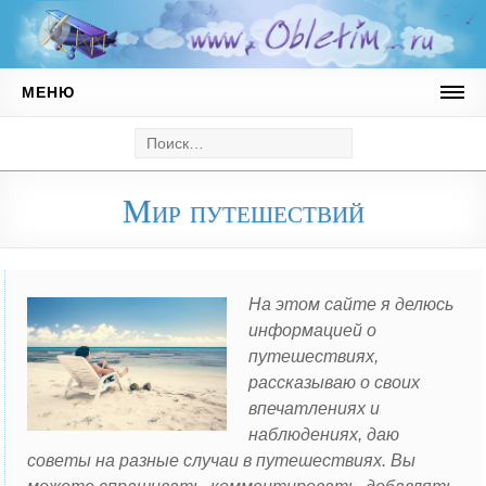
МЕНЮ
Австрия
Горнолыжный курорт Майрхофен
Мир путешествий
Андорра
Горнолыжные курорты Андорры
Ватикан
На этом сайте я делюсь
информацией о
Германия
путешествиях,
рассказываю о своих
Мюнхен
впечатлениях и
Греция
наблюдениях, даю
советы на разные случаи в путешествиях. Вы
Кипр