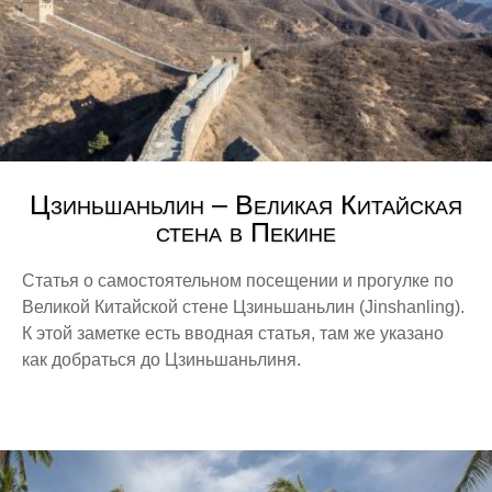
Россия
Москва
Санкт-Петербург
Таиланд
Бангкок
Цзиньшаньлин – Великая Китайская
Ко Панган
стена в Пекине
Ко Самуи
Ко Тао
Статья о самостоятельном посещении и прогулке по
Великой Китайской стене Цзиньшаньлин (Jinshanling).
Франция
К этой заметке есть вводная статья, там же указано
Анси
как добраться до Цзиньшаньлиня.
Бон
Горнолыжный курорт Три Долины
Дижон
Канны