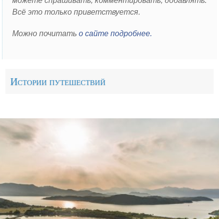
можете спрашивать, комментировать, добавлять.
Крит
Всё это только приветствуется.
Родос
Можно почитать
о сайте подробнее.
Санторини
Грузия
Батуми
Истории путешествий
Доминиканская Республика
Индия
Гоа
Испания
Барселона
Мадрид
Малага
Марбелья