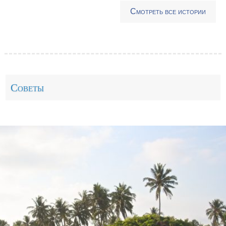
Вокзалы
Смотреть все истории
Гастрономия
Городские пейзажи
Дворцы (замки и крепости)
Дизайн интерьера
Дневник путешествий
Советы
Животный мир
Жители городов
Закаты и рассветы
Заметки
Инструкции
Как добраться
Медицина
Метро
Музеи