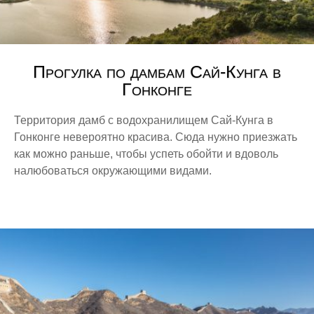
Фуэнхирола
Италия
Горнолыжный курорт Доломиты
Прогулка по дамбам Сай-Кунга в
Милан
Гонконге
Рим
Территория дамб с водохранилищем Сай-Кунга в
Китай
Гонконге невероятно красива. Сюда нужно приезжать
как можно раньше, чтобы успеть обойти и вдоволь
Гонконг
налюбоваться окружающими видами.
Макао
Пекин
Шанхай
Марокко
Агадир
Монако