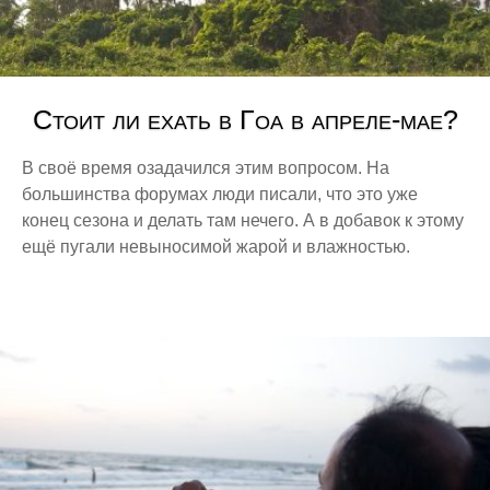
Набережные
Ночные фотографии
Особенности транспорта
Отзывы об отелях
Стоит ли ехать в Гоа в апреле-мае?
Пейзажи гор
В своё время озадачился этим вопросом. На
Пляжи
большинства форумах люди писали, что это уже
Погода
конец сезона и делать там нечего. А в добавок к этому
Приморские города
ещё пугали невыносимой жарой и влажностью.
Развлечения
Раскопки
Сады и парки
Соборы и храмы
Фонтаны
Ярмарки и рынки