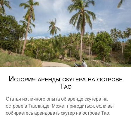
Лион
Ницца
Париж
Швейцария
Лугано
Цюрих
Советы
История аренды скутера на острове
Разное
Тао
Tax free
Авиакомпании
Статья из личного опыта об аренде скутера на
острове в Таиланде. Может пригодиться, если вы
Аэропорты
собираетесь арендовать скутер на острове Тао.
Башни и небоскрёбы
Водопады