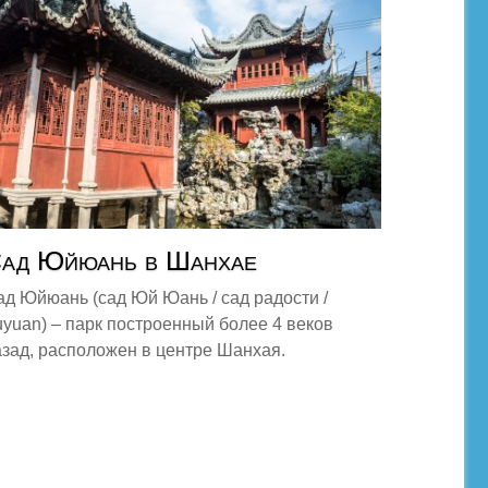
ад Юйюань в Шанхае
ад Юйюань (сад Юй Юань / сад радости /
uyuan) – парк построенный более 4 веков
азад, расположен в центре Шанхая.