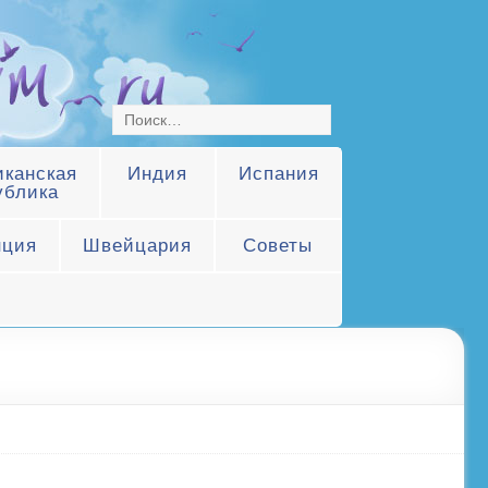
канская
Индия
Испания
ублика
нция
Швейцария
Советы