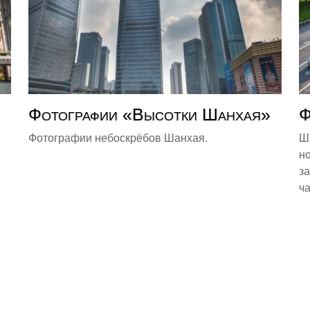
Фотографии «Высотки Шанхая»
Ф
Фотографии небоскрёбов Шанхая.
Ш
но
з
ча