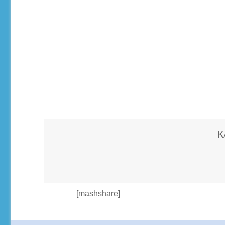
К
[mashshare]