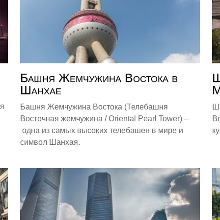
Башня Жемчужина Востока в
Ш
Шанхае
M
ся
Башня Жемчужина Востока (Телебашня
Ш
Восточная жемчужина / Oriental Pearl Tower) –
B
одна из самых высоких телебашен в мире и
к
символ Шанхая.