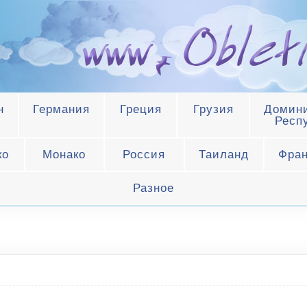
н
Германия
Греция
Грузия
Домини
Респ
ко
Монако
Россия
Таиланд
Фра
Разное