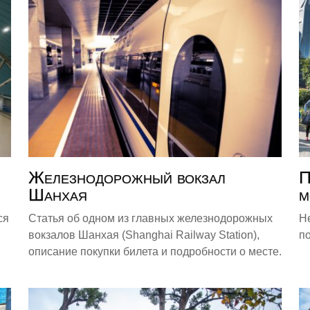
Железнодорожный вокзал
П
Шанхая
м
ся
Статья об одном из главных железнодорожных
Н
в
вокзалов Шанхая (Shanghai Railway Station),
п
описание покупки билета и подробности о месте.