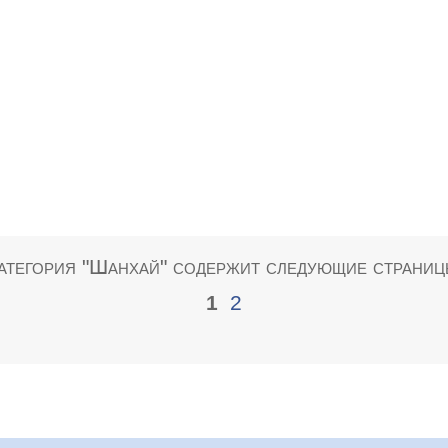
атегория "Шанхай" содержит следующие страниц
1
2