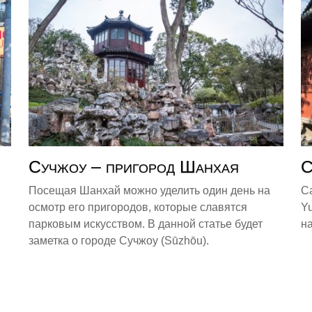
Сучжоу – пригород Шанхая
С
Посещая Шанхай можно уделить один день на
С
осмотр его пригородов, которые славятся
Y
парковым искусством. В данной статье будет
н
заметка о городе Сучжоу (Sūzhōu).