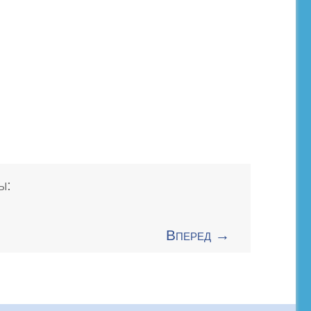
ы:
Вперед →