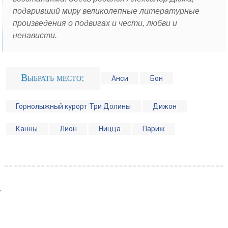
Крит
подаривший миру великолепные литературные
Родос
произведения о подвигах и чести, любви и
ненависти.
Санторини
Грузия
Выбрать место:
Батуми
Анси
Бон
Доминиканская Республика
Горнолыжный курорт Три Долины
Дижон
Индия
Канны
Лион
Ницца
Париж
Гоа
Испания
Барселона
Мадрид
'
Малага
Марбелья