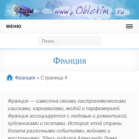
МЕНЮ
Австрия
Горнолыжный курорт Майрхофен
Франция
Андорра
Горнолыжные курорты Андорры
Франция
»
Страница 4
Ватикан
Германия
Франция — известна своими гастрономическими
изысками, карнавалами, модой и парфюмерией.
Мюнхен
Франция ассоциируется с любовью и романтикой,
Греция
художниками и поэтами. История этой страны
богата различными событиями, войнами и
Кипр
восстаниями. Здесь родился Александр Дюма,