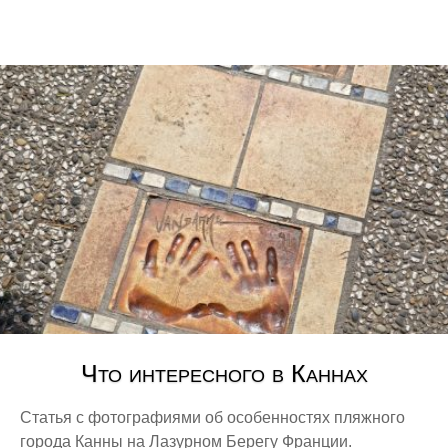
Лион
Ницца
Париж
Швейцария
Лугано
Цюрих
Советы
Разное
Tax free
Авиакомпании
Аэропорты
Что интересного в Каннах
Башни и небоскрёбы
Статья с фотографиями об особенностях пляжного
Водопады
города Канны на Лазурном Берегу Франции.