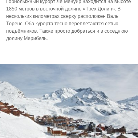
Горнолыжный курорт Ле Менуир находится на высоте
Набережные
1850 метров в восточной долине «Трёх Долин». В
Ночные фотографии
нескольких километрах сверху расположен Валь
Особенности транспорта
Торенс. Оба курорта тесно переплетаются сетью
Отзывы об отелях
подъёмников. Также просто добраться и в соседнюю
долину Мерибель.
Пейзажи гор
Пляжи
Погода
Приморские города
Развлечения
Раскопки
Сады и парки
Соборы и храмы
Фонтаны
Ярмарки и рынки