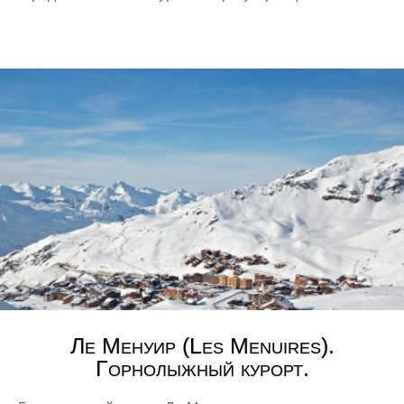
Вокзалы
Гастрономия
Городские пейзажи
Дворцы (замки и крепости)
Дизайн интерьера
Дневник путешествий
Животный мир
Жители городов
Закаты и рассветы
Заметки
Инструкции
Как добраться
Медицина
Ле Менуир (Les Menuires).
Метро
Горнолыжный курорт.
Музеи