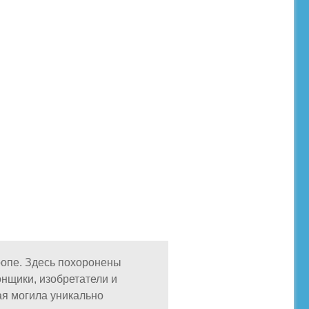
ропе. Здесь похоронены
онщики, изобретатели и
ая могила уникально