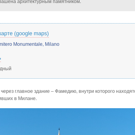
рашена архитектурным памятником.
карте (google maps)
mitero Monumentale, Milano
ь
одный
 через главное здание – Фамедию, внутри которого находя
ивших в Милане.