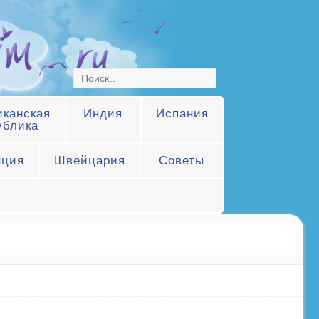
канская
Индия
Испания
ублика
нция
Швейцария
Советы