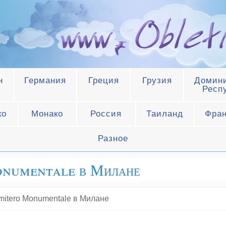
н
Германия
Греция
Грузия
Домини
Респ
ко
Монако
Россия
Таиланд
Фра
Разное
onumentale в Милане
itero Monumentale в Милане