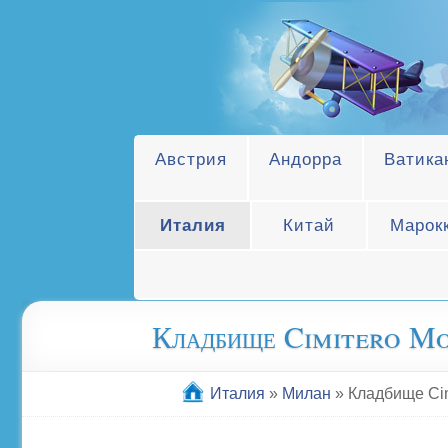
Австрия
Андорра
Ватика
Италия
Китай
Марок
Кладбище Cimitero M
Италия
»
Милан
»
Кладбище Cim