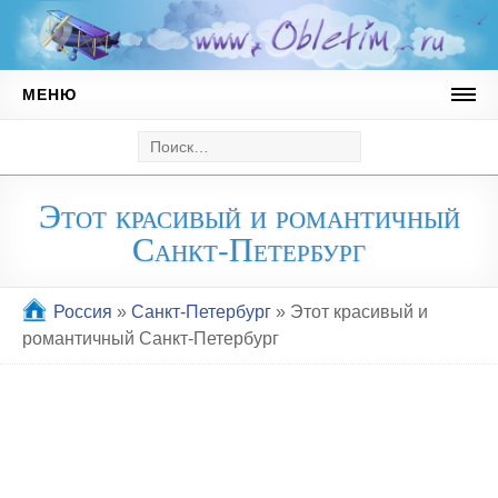
МЕНЮ
Австрия
Горнолыжный курорт Майрхофен
Этот красивый и романтичный
Андорра
Санкт-Петербург
Горнолыжные курорты Андорры
Ватикан
Россия
»
Санкт-Петербург
»
Этот красивый и
романтичный Санкт-Петербург
Германия
Мюнхен
Греция
Кипр