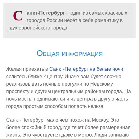
Фуэнхирола
С
анкт-Петербург
– один из самых красивых
Италия
городов России несёт в себе романтику в
Горнолыжный курорт Доломиты
дух европейского города.
Милан
Рим
Общая информация
Китай
Гонконг
Желая приехать в
Санкт-Петербург на белые ночи
селитесь ближе к центру. Иначе вам будет сложно
Макао
реализовывать ночные прогулки по Невскому
Пекин
проспекту и другим центральным районам города. На
Шанхай
ночь мосты поднимаются и из центра в другую часть
города простым способом попасть нельзя.
Марокко
Агадир
Санкт-Петербург мало чем похож на Москву. Это
более спокойный город, где течет более размеренная
Монако
жизнь. Это чувствуется даже в метро. Люди занимают