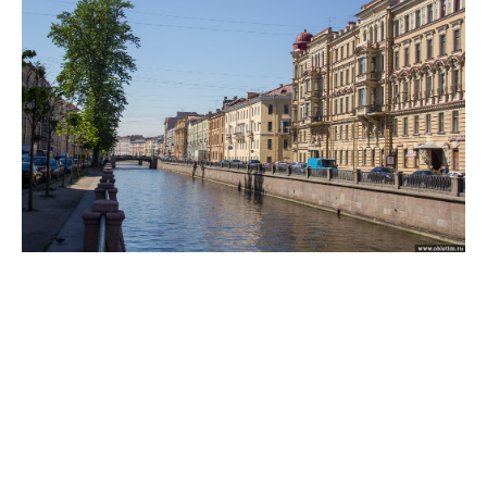
Лион
Ницца
Париж
Швейцария
Лугано
Цюрих
Советы
Разное
Tax free
Авиакомпании
Аэропорты
Башни и небоскрёбы
Водопады