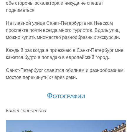
обе стороны эскалатора и никуда не спешат
Россия
подниматься.
Москва
На главной улице Санкт-Петербурга на Невском
Санкт-Петербург
проспекте почти всегда много туристов. Вдоль улиц
Таиланд
можно купить множество разнообразных экскурсии.
Бангкок
Каждый раз когда я приезжаю в Санкт-Петербург мне
Ко Панган
кажется будто я попадаю в европейский город.
Ко Самуи
Санкт-Петербург славится обилием и разнообразием
Ко Тао
мостов перекинутых через реки.
Франция
Фотографии
Анси
Бон
Канал Грибоедова
Горнолыжный курорт Три Долины
Дижон
Канны