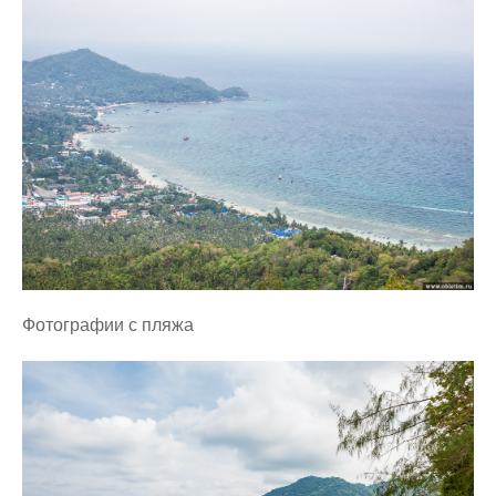
Лион
Ницца
Париж
Швейцария
Лугано
Цюрих
Советы
Разное
Фотографии с пляжа
Tax free
Авиакомпании
Аэропорты
Башни и небоскрёбы
Водопады