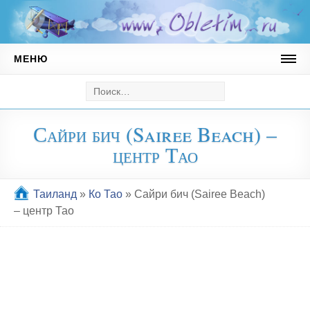
МЕНЮ
Австрия
Горнолыжный курорт Майрхофен
Сайри бич (Sairee Beach) –
Андорра
центр Тао
Горнолыжные курорты Андорры
Ватикан
Таиланд
»
Ко Тао
»
Сайри бич (Sairee Beach)
– центр Тао
Германия
Мюнхен
Греция
Кипр