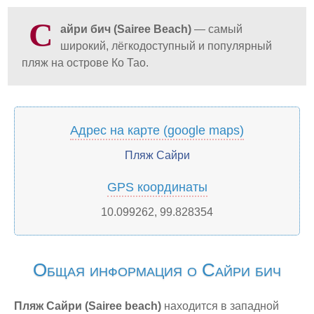
Фуэнхирола
С
айри бич (Sairee Beach)
— самый
Италия
широкий, лёгкодоступный и популярный
Горнолыжный курорт Доломиты
пляж на острове Ко Тао.
Милан
Рим
Китай
Адрес на карте (google maps)
Гонконг
Пляж Сайри
Макао
GPS координаты
Пекин
10.099262, 99.828354
Шанхай
Марокко
Общая информация о Сайри бич
Агадир
Монако
Пляж Сайри (Sairee beach)
находится в западной