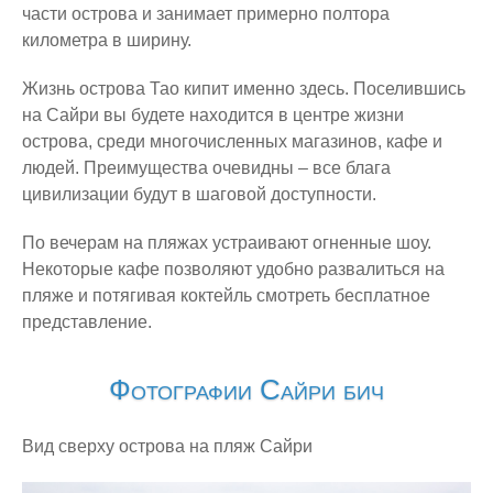
части острова и занимает примерно полтора
Россия
километра в ширину.
Москва
Жизнь острова Тао кипит именно здесь. Поселившись
Санкт-Петербург
на Сайри вы будете находится в центре жизни
Таиланд
острова, среди многочисленных магазинов, кафе и
людей. Преимущества очевидны – все блага
Бангкок
цивилизации будут в шаговой доступности.
Ко Панган
Ко Самуи
По вечерам на пляжах устраивают огненные шоу.
Некоторые кафе позволяют удобно развалиться на
Ко Тао
пляже и потягивая коктейль смотреть бесплатное
Франция
представление.
Анси
Фотографии Сайри бич
Бон
Горнолыжный курорт Три Долины
Вид сверху острова на пляж Сайри
Дижон
Канны