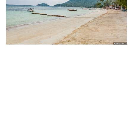
Вокзалы
Гастрономия
Городские пейзажи
Дворцы (замки и крепости)
Дизайн интерьера
Дневник путешествий
Животный мир
Жители городов
Закаты и рассветы
Заметки
Инструкции
Как добраться
Медицина
Метро
Музеи