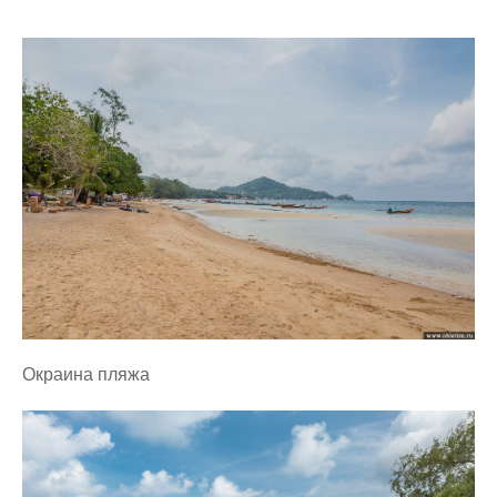
Набережные
Ночные фотографии
Особенности транспорта
Отзывы об отелях
Пейзажи гор
Пляжи
Погода
Приморские города
Развлечения
Раскопки
Сады и парки
Окраина пляжа
Соборы и храмы
Фонтаны
Ярмарки и рынки