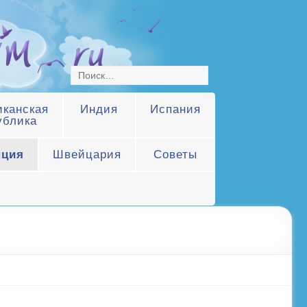
канская
Индия
Испания
ублика
нция
Швейцария
Советы