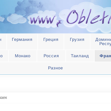
н
Германия
Греция
Грузия
Домини
Респ
ко
Монако
Россия
Таиланд
Фра
Разное
чаек